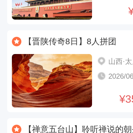
【晋陕传奇8日】8人拼团
山西·
2026/06
¥
3
【禅意五台山】聆听禅说的朝圣·烧香祈福