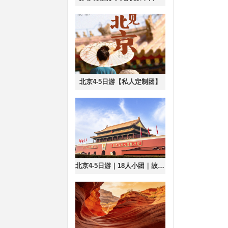
北京4-5日游【私人定制团】
北京4-5日游｜18人小团｜故宫+恭王府+升旗+八达岭+颐和园+圆明园+天坛 无购物无自费