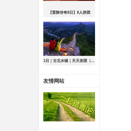
【晋陕传奇8日】8人拼团
1日｜古北水镇｜天天发团（含夜景）长城脚下的江南小镇
友情网站