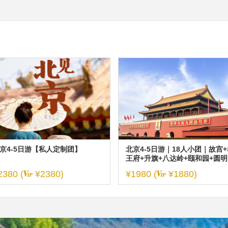
京4-5日游【私人定制团】
北京4-5日游｜18人小团｜故宫+
王府+升旗+八达岭+颐和园+圆明
+天坛 无购物无自费
2380 (
¥2380)
¥1980
(
¥1880)