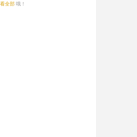
看全部
哦！