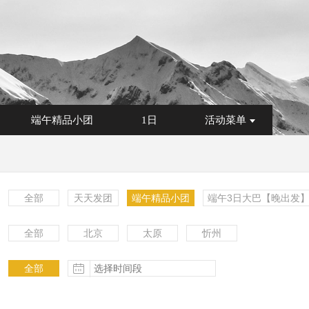
端午精品小团
1日
活动菜单
全部
天天发团
端午精品小团
端午3日大巴【晚出发
全部
北京
太原
忻州
更多
全部
更多