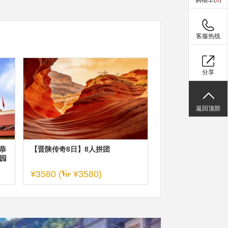
购物车(
0
)
客服热线
分享
返回顶部
恭
【晋陕传奇8日】8人拼团
园
¥3580 (
¥3580)