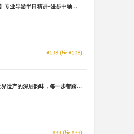
【来中轴线听故事·深度讲解】专业导游半日精讲+漫步中轴线+触摸历史温度+读懂城市心跳+7.8公里轴线见证600年王朝更迭
¥198 (
¥198)
【夜徒中轴线10KM】探寻世界遗产的深层韵味，每一步都踏响历史的回音，古今文化在夜色中交融！
¥39 (
¥39)