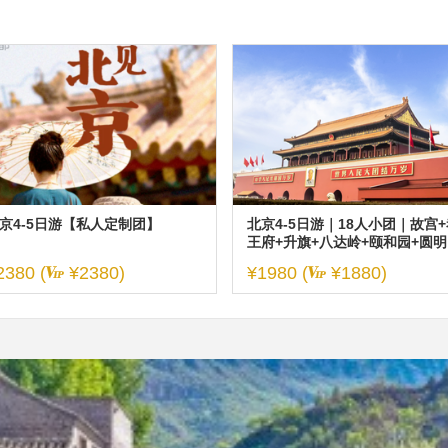
京4-5日游【私人定制团】
北京4-5日游｜18人小团｜故宫+
王府+升旗+八达岭+颐和园+圆明
+天坛 无购物无自费
2380 (
¥2380)
¥1980
(
¥1880)