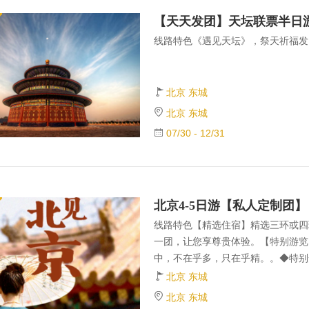
更多
线路特色《遇见天坛》，祭天祈福发
北京 东城
北京 东城
07/30 - 12/31
北京4-5日游【私人定制团】
线路特色【精选住宿】精选三环或四
一团，让您享尊贵体验。【特别游览
中，不在乎多，只在乎精。。◆特别
门票--圜丘坛、祈年殿、寰穹宇。◆
北京 东城
【行程推介】全程不推荐任何自费景
北京 东城
馆】冬奥会唯一的冰上竞赛场馆--