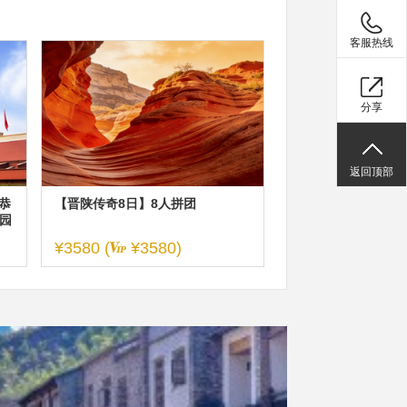
客服热线
分享
返回顶部
恭
【晋陕传奇8日】8人拼团
园
¥3580 (
¥3580)