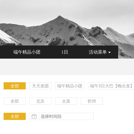
端午精品小团
1日
活动菜单
全部
天天发团
端午精品小团
端午3日大巴【晚出发
全部
北京
太原
忻州
更多
全部
更多