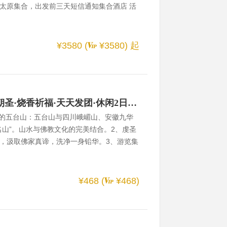
太原集合，出发前三天短信通知集合酒店 活
1期：04月27日-05月03日以上团期：成人35
00元第02期：04月30日-05月07日（五一假
日（五一假期）以上团期：成人3980元/人，儿童
¥3580 (
¥3580)
起
05月06日
【禅意五台山】聆听禅说的朝圣·烧香祈福·天天发团·休闲2日游！
的五台山：五台山与四川峨嵋山、安徽九华
名山”。山水与佛教文化的完美结合。2、虔圣
，汲取佛家真谛，洗净一身铅华。3、游览集
寺、黛螺顶、广化寺、醋园。4、便捷出行：
点介绍五台山五台山位于山西省忻州市五台
五峰耸立，高出云表，山顶无林木，有如垒土
¥468 (
¥468)
是东台望海峰，西台挂月峰，南台锦绣峰，北
列中国佛教四大名山之首，实至名归，是中国