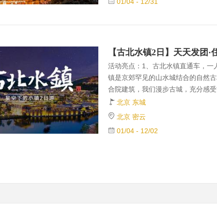
01/04 - 12/31
活动亮点：1、古北水镇直通车，一
镇是京郊罕见的山水城结合的自然古
合院建筑，我们漫步古城，充分感受
色宜人，还有众多趣味文化活动可免
北京 东城
台长城，我们留了充足的时间，可随
北京 密云
的全景。5、除了各种趣味DIY体
01/04 - 12/02
杂技表演，京剧表演，杨家铁板书等
【摇橹山水】蜿蜒的水路曲曲折折，
着烟霞，木桨一次次激起水花，两岸