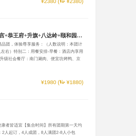
¥2380 (
¥2380)
的讲解。【什刹海风景区】网红打卡地---非
电视剧甄嬛传中---甄嬛的寝宫。【清华大
北京4-5日游｜18人小团｜故宫+恭王府+升旗+八达岭+颐和园+圆明园+天坛 无购物无自费
人精品团，体验尊享服务：（人数说明：本团计
人左右）特别二：用餐安排-早餐：酒店内享用
升级社会餐厅：南门涮肉、便宜坊烤鸭、京
sp;世界文化遗产及真正的精华景点全入其
sp;&nbsp;&nbsp;古都北京不可错过的京城
御苑，半部北京史”-【恭王府】或【北海深度
¥1980 (
¥1880)
坛-含小门票圜丘坛、祈年殿、寰穹宇。故宫
特别四：全程不推荐任何的自费景点，不进任何
体健康者皆适宜【集合时间】所有团期第一天均
2人起订，4人成团，8人满团2-8人小包