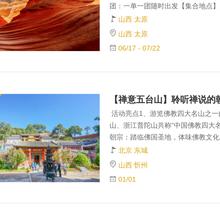
团：一单一团随时出发【集合地点】
动团期 2026年·8人散拼小团团期第0
山西 太原
80元/人，儿童2080元/人，单房差8
山西 太原
期）第03期：05月01日-05月08
06/17 - 07/22
2180元人，单房差1100元第04期：
活动亮点1、游览佛教四大名山之一
山、浙江普陀山共称“中国佛教四大
朝宗：踏临佛国圣地，体味佛教文化
锦：五爷庙、殊像寺、菩萨顶、显通
北京 东城
全程出行巴士往返，方便便捷。 景
山西 忻州
县。《名山志》有记载曰：“五台山
01/01
之台，故曰五台。”这五台分别指的
台叶斗峰，中台翠岩峰。 五台山位
唯一一个青庙（汉传佛教）和黄