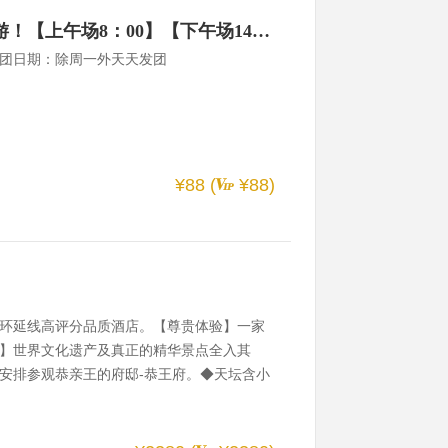
【天天发团】天坛联票半日游！【上午场8：00】【下午场14:00】
团日期：除周一外天天发团
¥88 (
¥88)
环延线高评分品质酒店。【尊贵体验】一家
】世界文化遗产及真正的精华景点全入其
安排参观恭亲王的府邸-恭王府。◆天坛含小
缓解劳累，一睹老城风光--故宫北门观光车。
点，无任何隐形购物。。 【冬奥会国家速滑
-冰丝带。【故宫无线耳机讲解器】配备无线耳