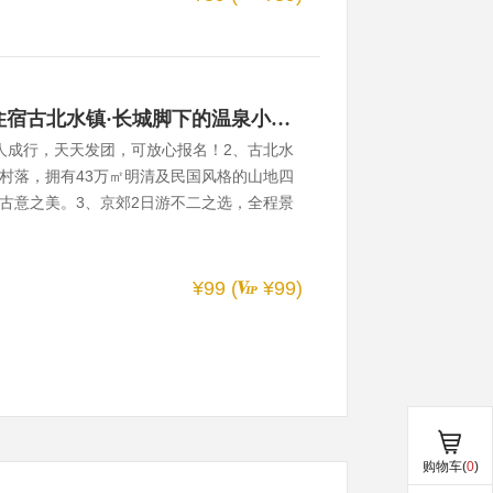
【古北水镇2日】天天发团·住宿古北水镇·长城脚下的温泉小镇·司马台长城日夜全景·特色表演2日游！
人成行，天天发团，可放心报名！2、古北水
村落，拥有43万㎡明清及民国风格的山地四
古意之美。3、京郊2日游不二之选，全程景
费体验。4、水镇背靠中国最美、最险的司马
心前去日爬或夜爬长城，俯瞰古北水镇壮丽
验，我们还能观看各类特色表演，如舞龙舞狮，
¥99 (
¥99)
等，可谓一步一景。水镇内部分风光一览：
潺潺的流水听过你们的耳语，山谷的薄雾吻
的风景如
购物车(
0
)