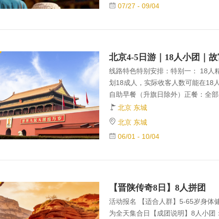
07/27 - 09/04
机讲解器，您可以安静聆听导游精彩
诚勿扰、老炮的拍摄地。【寿康宫】
学】中国的最高学府--
线路特色特别安排：特别一： 18
划18成人，实际收客人数可能在18
自助早餐（升旗日除外）正餐：全部
味饺子宴。特别三：精心安排：&nb
北京 东城
中，不在乎多，只在乎精。&nbsp;&nb
北京 东城
大秀-【奥运杂技表演】。“一座皇家
06/01 - 10/04
精品游】。世界最大的祭坛建筑群天
接驳车---轻松游览，节省体力。
的购物店。特别五：
【晋陕传奇8日】8人拼团
活动报名 【适合人群】5-65岁身
为全天集合日【成团说明】8人小团：