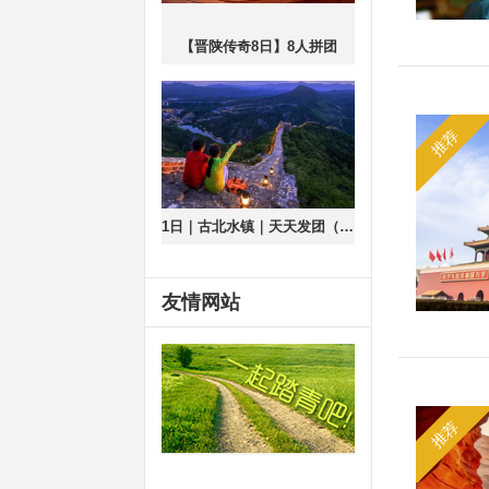
【晋陕传奇8日】8人拼团
推荐
1日｜古北水镇｜天天发团（含夜景）长城脚下的江南小镇
友情网站
推荐