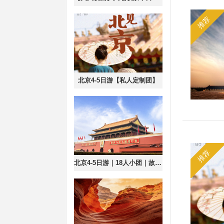
推荐
北京4-5日游【私人定制团】
推荐
北京4-5日游｜18人小团｜故宫+恭王府+升旗+八达岭+颐和园+圆明园+天坛 无购物无自费