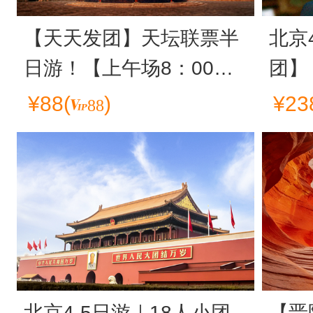
【天天发团】天坛联票半
北京
日游！【上午场8：00】
团】
【下午场14:00】
¥
88
(
)
¥
23
88
北京4-5日游｜18人小团
【晋