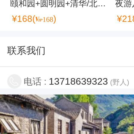
颐和园+圆明园+清华/北大
夜游
外景1日游！
¥
168
(
)
¥
21
168
联系我们
13718639323
电话 :
(
野人
)