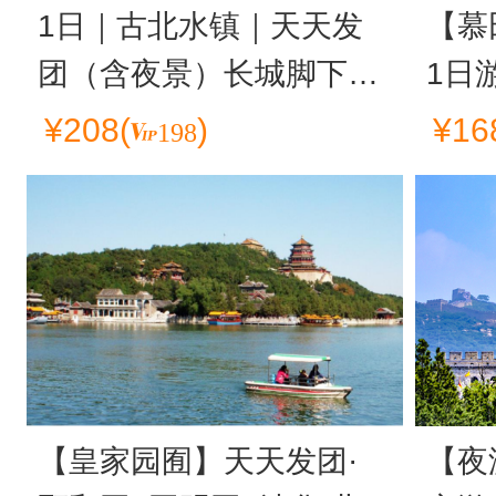
1日｜古北水镇｜天天发
【慕
团（含夜景）长城脚下的
1日
江南小镇
¥
208
(
)
¥
16
198
【皇家园囿】天天发团·
【夜