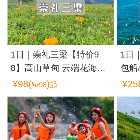
1日｜崇礼三梁【特价9
1日
8】高山草甸 云端花海の
包船
玉石梁-大鹰梁-喜鹊梁-环
生活
¥
98
(
)
¥
25
起
98
线徒步穿越