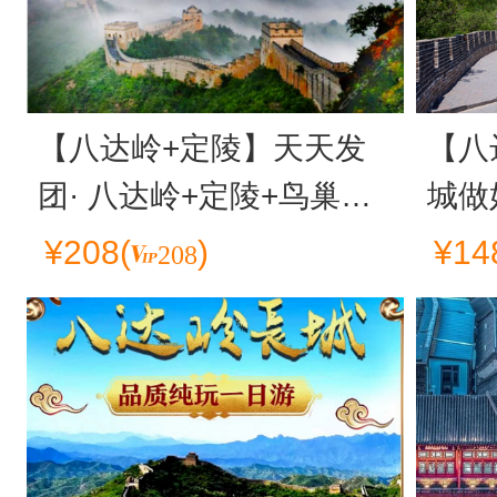
【八达岭+定陵】天天发
【八
团· 八达岭+定陵+鸟巢水
城做
立方纯玩深度游！
外景1
¥
208
(
)
¥
14
208
点/