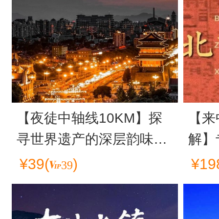
【夜徒中轴线10KM】探
【来
寻世界遗产的深层韵味，
解】
每一步都踏响历史的回
+漫
¥
39
(
)
¥
19
39
音，古今文化在夜色中交
度+
融！
里轴