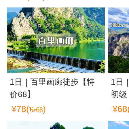
公里
1日｜百里画廊徒步【特
1日
价68】
初级
¥
78
(
)
¥
68
68