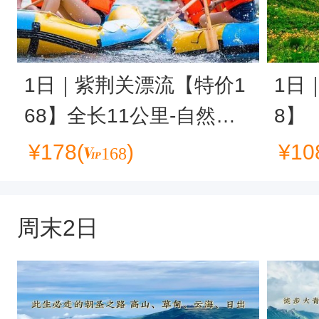
1日｜紫荆关漂流【特价1
1日
68】全长11公里-自然漂
8】
流4小时-恋乡太行水镇
¥
178
(
)
¥
10
168
周末2日