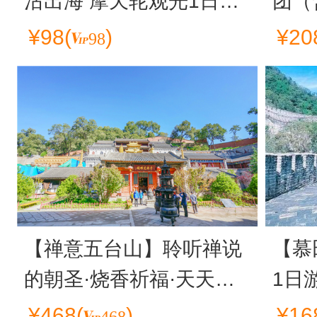
沽出海 摩天轮观光1日游
团（
（天天发团）
江南
¥
98
(
)
¥
20
98
【禅意五台山】聆听禅说
【慕
的朝圣·烧香祈福·天天发
1日
团·休闲2日游！
¥
468
(
)
¥
16
468