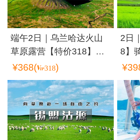
端午2日｜乌兰哈达火山
2日
草原露营【特价318】
8】
【英仙座流星雨来袭】
羊、
¥
368
(
)
¥
39
318