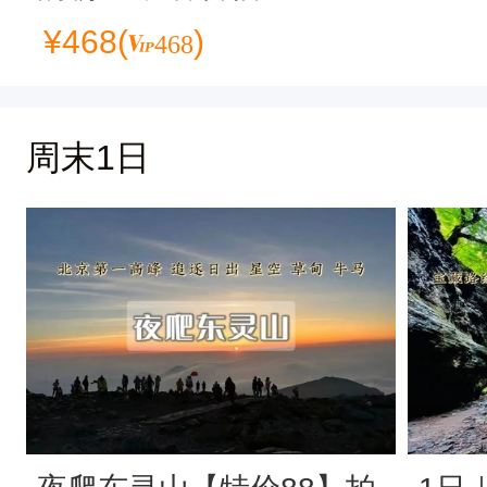
团·休闲2日游！
¥
468
(
)
468
周末1日